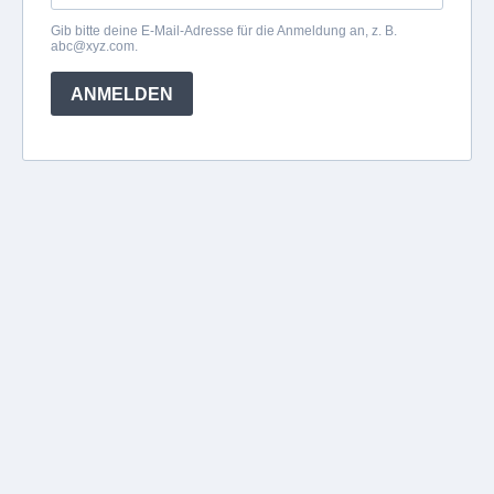
Gib bitte deine E-Mail-Adresse für die Anmeldung an, z. B.
abc@xyz.com
.
ANMELDEN